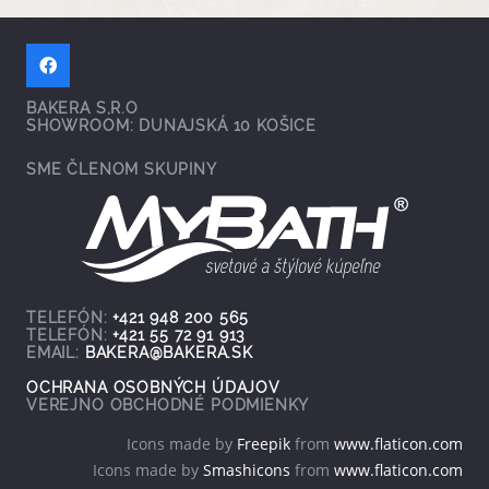
BAKERA S,R.O
SHOWROOM: DUNAJSKÁ 10 KOŠICE
SME ČLENOM SKUPINY
TELEFÓN:
+421 948 200 565
TELEFÓN:
+421 55 72 91 913
EMAIL:
BAKERA@BAKERA.SK
OCHRANA OSOBNÝCH ÚDAJOV
VEREJNO OBCHODNÉ PODMIENKY
Icons made by
Freepik
from
www.flaticon.com
Icons made by
Smashicons
from
www.flaticon.com