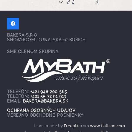
BAKERA S,R.O
SHOWROOM: DUNAJSKÁ 10 KOŠICE
SME ČLENOM SKUPINY
TELEFÓN:
+421 948 200 565
TELEFÓN:
+421 55 72 91 913
EMAIL:
BAKERA@BAKERA.SK
OCHRANA OSOBNÝCH ÚDAJOV
VEREJNO OBCHODNÉ PODMIENKY
Icons made by
Freepik
from
www.flaticon.com